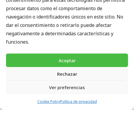
consentimiento para estas tecnologías nos permitirá
procesar datos como el comportamiento de
navegación o identificadores únicos en este sitio. No
dar el consentimiento o retirarlo puede afectar
negativamente a determinadas características y
funciones.
Aceptar
Rechazar
4500 m
Ver preferencias
3550 m
3000 m
Cookie Policy
Politica de privacidad
2500 m
2050 m
1850 m
ITINERARIO DEL MARDI HIMAL TREK
1350 m
1350 m
1200 m
1150 m
820 m
820 m