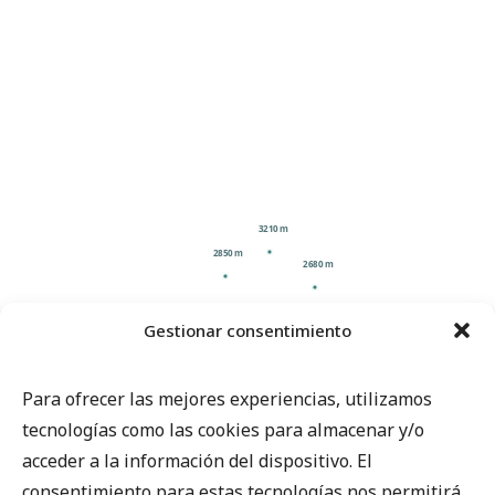
3210 m
2850 m
2680 m
2050 m
2025 m
Gestionar consentimiento
1480 m
1350 m
1350 m
ITINERARIO DEL GHOREPANI POON
HILL TREK
820 m
820 m
Para ofrecer las mejores experiencias, utilizamos
tecnologías como las cookies para almacenar y/o
Katmandú
Katmandú
Ghorepani
Ghandruk
Pokhara
Tadapani
Pokhara
Poon Hill
Hille
Ulleri
acceder a la información del dispositivo. El
consentimiento para estas tecnologías nos permitirá