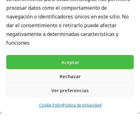
Día 1: Llegada a Katmandú. Traslado al hotel. Cena
procesar datos como el comportamiento de
de bienvenida Alojamiento hotel.
navegación o identificadores únicos en este sitio. No
dar el consentimiento o retirarlo puede afectar
Día 2: Viaje de Katmandú a Pokhara – 7,8h.
negativamente a determinadas características y
funciones.
Alojamiento hotel.
Día 3: Viaje de Pokhara a Hille (1.480 m) y trek a
Aceptar
Ulleri (2.025 m). Alojamiento albergue.
Rechazar
Día 4: Trek de Ulleri (2.025m) a Ghorepani
Ver preferencias
(2.850m). Alojamiento albergue.
Cookie Policy
Politica de privacidad
Día 5: Subida a Pon Hill (3.210m) y trek a Tadapani
(2.680m). Alojamiento albergue.