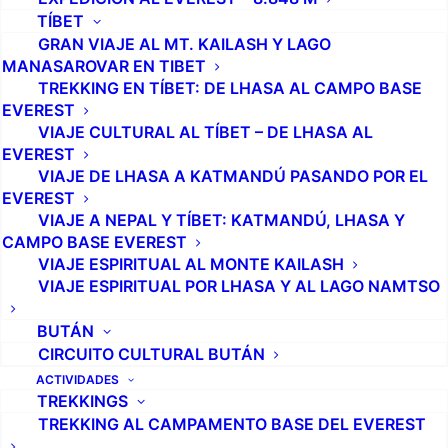
vida de uno, ni en exponer el cuerpo al dolor de subir,
TÍBET
muy por encima de las nubes, por laderas heladas.
GRAN VIAJE AL MT. KAILASH Y LAGO
Pero allí estaba, en el Himalaya, el campo de juegos
MANASAROVAR EN TIBET
de los montañeros y alpinistas de todo tipo,
TREKKING EN TÍBET: DE LHASA AL CAMPO BASE
EVEREST
durmiendo al pie de un pico más alto de 6000 metros,
VIAJE CULTURAL AL TÍBET – DE LHASA AL
Island Peak, que esperaba alcanzar con éxito en las
EVEREST
horas siguientes.
VIAJE DE LHASA A KATMANDÚ PASANDO POR EL
EVEREST
La
ascensión al Island Peak
es relativamente fácil
VIAJE A NEPAL Y TÍBET: KATMANDÚ, LHASA Y
CAMPO BASE EVEREST
para aquellos que tienen una buena condición física y
VIAJE ESPIRITUAL AL MONTE KAILASH
experiencia previa en trekking a gran altitud. No se te
VIAJE ESPIRITUAL POR LHASA Y AL LAGO NAMTSO
permite subir a la montaña sin tener un permiso
adecuado, emitido por la
Nepal Mountaineering
BUTÁN
CIRCUITO CULTURAL BUTÁN
Association
(NMA)
. Es posible solicitar un permiso de
ACTIVIDADES
ascensión independiente si demuestras que eres un
TREKKINGS
alpinista experimentado, pero la mayoría de los
TREKKING AL CAMPAMENTO BASE DEL EVEREST
montañeros debe obtener un permiso guiado. Esto