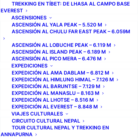
TREKKING EN TÍBET: DE LHASA AL CAMPO BASE
EVEREST
Dado que tengo cierta experiencia, elegí contratar un
ASCENSIONES
guía solo para los días de ascensión, y realicé el
ASCENSIÓN AL YALA PEAK – 5.520 M
trekking hasta el pueblo de Chukkung de forma
ASCENSIÓN AL CHULU FAR EAST PEAK – 6.059M
independiente. Chukkung es el último pueblo antes
ASCENSIÓN AL LOBUCHE PEAK – 6.119 M
del campamento base del Island Peak, sitio desde
ASCENSIÓN AL ISLAND PEAK – 6.189 M
donde puedes alquilar todo el material para la
ASCENSIÓN AL PICO MERA – 6.476 M
ascensión, si te hace falta.
EXPEDICIONES
EXPEDICIÓN AL AMA DABLAM – 6.812 M
La travesía sigue la
ruta de trekking del
EXPEDICIÓN AL HIMLUNG HIMAL – 7.126 M
campamento base del Everest
EXPEDICIÓN AL BARUNTSE – 7.129 M
. Estaba feliz de tener
EXPEDICIÓN AL MANASLU – 8.163 M
un guía para la ascensión, ya que no me habría
EXPEDICIÓN AL LHOTSE – 8.516 M
gustado buscar el camino hacia la cumbre en medio
EXPEDICIÓN AL EVEREST – 8.848 M
de la noche. Los ascensos comienzan alrededor de las
VIAJES CULTURALES
12.30 a.m.
CIRCUITO CULTURAL NEPAL
TOUR CULTURAL NEPAL Y TREKKING EN
ANNAPURNA
En la oscuridad de la noche, solo podía ver la blancura