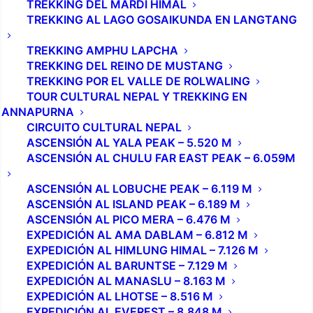
TREKKING DEL MARDI HIMAL
TREKKING AL LAGO GOSAIKUNDA EN LANGTANG
TREKKING AMPHU LAPCHA
TREKKING DEL REINO DE MUSTANG
TREKKING POR EL VALLE DE ROLWALING
Vista desde la cima del Island Peak (6.189 m)
TOUR CULTURAL NEPAL Y TREKKING EN
No pude dormir en absoluto. Casi siempre me pasa
ANNAPURNA
antes de una gran ascensión. Estaba muy emocionado.
CIRCUITO CULTURAL NEPAL
ASCENSIÓN AL YALA PEAK – 5.520 M
Hacía poco menos de un año había alcanzado mi
ASCENSIÓN AL CHULU FAR EAST PEAK – 6.059M
primer 4000 metros (en el Atlas) y me di cuenta de que
los únicos límites son lo que nos ponemos nosotros
.
ASCENSIÓN AL LOBUCHE PEAK – 6.119 M
ASCENSIÓN AL ISLAND PEAK – 6.189 M
Y decidí ir aumentándolos un poco más cada vez. Me
ASCENSIÓN AL PICO MERA – 6.476 M
había enamorado de las montañas. Son como una
EXPEDICIÓN AL AMA DABLAM – 6.812 M
droga, una a la que te vuelves fácilmente adicto, lo
EXPEDICIÓN AL HIMLUNG HIMAL – 7.126 M
que hace que quieras más y más.
EXPEDICIÓN AL BARUNTSE – 7.129 M
EXPEDICIÓN AL MANASLU – 8.163 M
No hay ningún uso aparente en poner en peligro la
EXPEDICIÓN AL LHOTSE – 8.516 M
EXPEDICIÓN AL EVEREST – 8.848 M