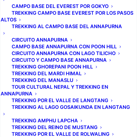
CAMPO BASE DEL EVEREST POR GOKYO
significa que no puedes escalarlo sin ir acompañado
TREKKING CAMPO BASE EVEREST POR LOS PASOS
por un guía. Subir de esta forma lo hace más caro,
ALTOS
pero también más seguro. Un guía te ayudará en el
TREKKING AL CAMPO BASE DEL ANNAPURNA
camino, organizará todo en el campamento base de la
CIRCUITO ANNAPURNA
montaña y te enseñará cómo emplear el
CAMPO BASE ANNAPURNA CON POON HILL
equipamiento.
CIRCUITO ANNAPURNA CON LAGO TILICHO
CIRCUITO Y CAMPO BASE ANNAPURNA
TREKKING GHOREPANI POON HILL
TREKKING DEL MARDI HIMAL
TREKKING DEL MANASLU
TOUR CULTURAL NEPAL Y TREKKING EN
ANNAPURNA
TREKKING POR EL VALLE DE LANGTANG
TREKKING AL LAGO GOSAIKUNDA EN LANGTANG
TREKKING AMPHU LAPCHA
TREKKING DEL REINO DE MUSTANG
TREKKING POR EL VALLE DE ROLWALING
Vista sobre el imponente Ama Dablam (6.812 m)