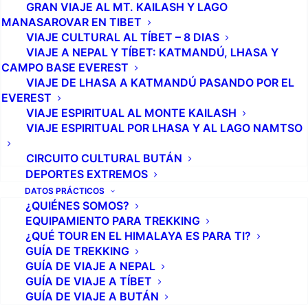
GRAN VIAJE AL MT. KAILASH Y LAGO
del glaciar. Miles de millones de estrellas se
MANASAROVAR EN TIBET
congelaron en la quietud de un cielo de queroseno.
VIAJE CULTURAL AL TÍBET – 8 DIAS
Nos pusimos el equipamiento (arnés, botas rígidas y
VIAJE A NEPAL Y TÍBET: KATMANDÚ, LHASA Y
CAMPO BASE EVEREST
casco), el piolet y los crampones en la mochila, así
VIAJE DE LHASA A KATMANDÚ PASANDO POR EL
como el almuerzo, y partimos. Me estaba costando
EVEREST
sentirme cómodo con mis botas alquiladas.
VIAJE ESPIRITUAL AL MONTE KAILASH
Idealmente, debería haber tenido mi propio equipo.
VIAJE ESPIRITUAL POR LHASA Y AL LAGO NAMTSO
Sin embargo, llevarlo durante dos semanas, el tiempo
CIRCUITO CULTURAL BUTÁN
necesario para llegar al campamento base de Island
DEPORTES EXTREMOS
Peak y aclimatarme adecuadamente, no era la mejor
DATOS PRÁCTICOS
opción.
¿QUIÉNES SOMOS?
EQUIPAMIENTO PARA TREKKING
¿QUÉ TOUR EN EL HIMALAYA ES PARA TI?
GUÍA DE TREKKING
GUÍA DE VIAJE A NEPAL
GUÍA DE VIAJE A TÍBET
GUÍA DE VIAJE A BUTÁN